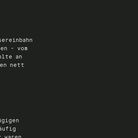
sereinbahn
fen - vom
hlte an
gen nett
ügigen
äufig
r waren