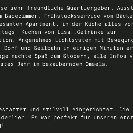
ise sehr freundliche Quartiergeber. Auss
m Badezimmer. Frühstücksservice vom Bäcke
esamten Apartment, in der Küche alles vo
ttags- Kuchen von Lisa..Getränke zur
tion. Angenehmes Lichtsystem mit Bewegun
. Dorf und Seilbahn in einigen Minuten e
age machte Spaß zum Stöbern, alle Infos 
hstes Jahr im bezaubernden Omaela.
estattet und stilvoll eingerichtet. Die 
nderlieb. Es war perfekt für unseren ers
g!