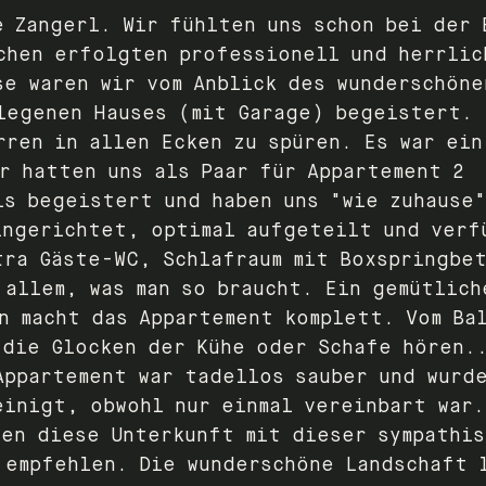
e Zangerl. Wir fühlten uns schon bei der 
chen erfolgten professionell und herrlic
se waren wir vom Anblick des wunderschöne
legenen Hauses (mit Garage) begeistert. 
rren in allen Ecken zu spüren. Es war ein
r hatten uns als Paar für Appartement 2
ls begeistert und haben uns "wie zuhause
ingerichtet, optimal aufgeteilt und verf
tra Gäste-WC, Schlafraum mit Boxspringbe
 allem, was man so braucht. Ein gemütlich
on macht das Appartement komplett. Vom Ba
 die Glocken der Kühe oder Schafe hören.
Appartement war tadellos sauber und wurd
einigt, obwohl nur einmal vereinbart war.
den diese Unterkunft mit dieser sympathis
 empfehlen. Die wunderschöne Landschaft 