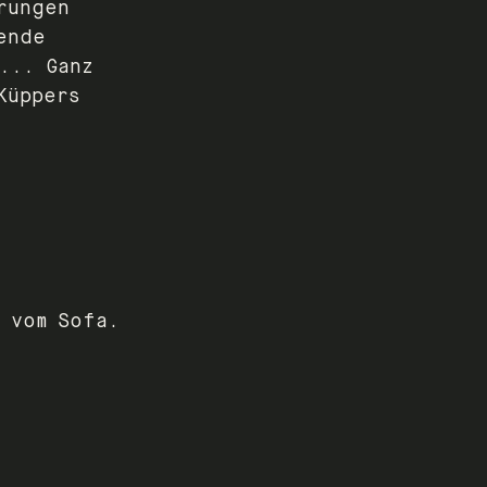
rungen
ende
... Ganz
Küppers
 vom Sofa.