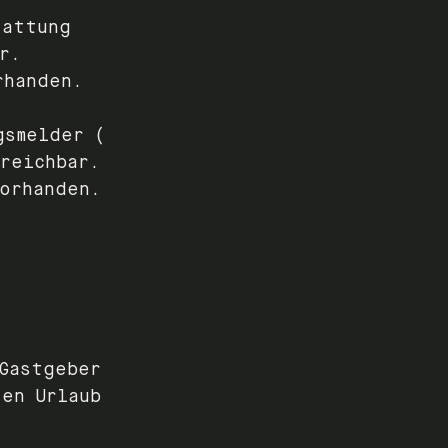
tattung
r.
rhanden.
gsmelder (
rreichbar.
vorhanden.
Gastgeber
ten Urlaub