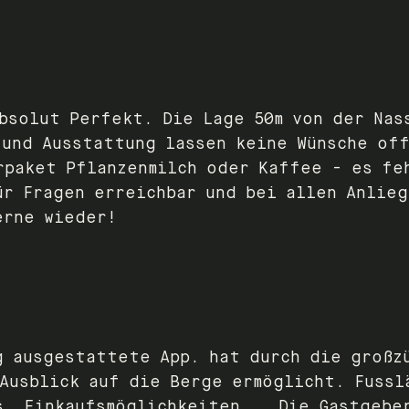
absolut Perfekt. Die Lage 50m von der Nas
 und Ausstattung lassen keine Wünsche of
rpaket Pflanzenmilch oder Kaffee - es fe
ür Fragen erreichbar und bei allen Anlie
erne wieder!
g ausgestattete App. hat durch die großz
Ausblick auf die Berge ermöglicht. Fussl
s, Einkaufsmöglichkeiten… . Die Gastgebe