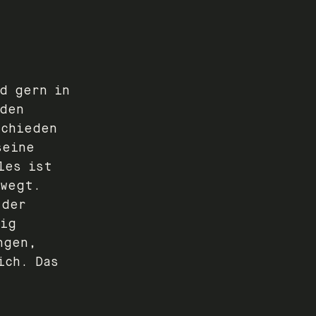
d gern in
nden
schieden
seine
les ist
ewegt.
 der
sig
ngen,
ich. Das