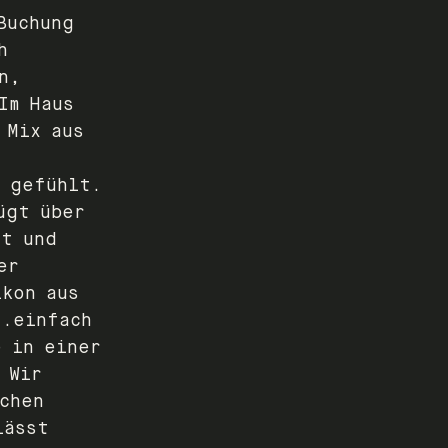
Buchung
h
n,
Im Haus
 Mix aus
" gefühlt.
ügt über
tt und
er
lkon aus
..einfach
e in einer
 Wir
chen
lässt