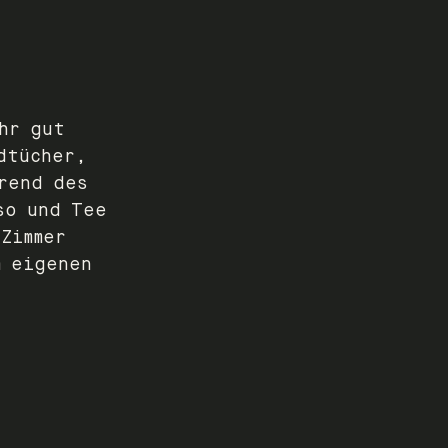
hr gut
dtücher,
rend des
so und Tee
Zimmer
m eigenen