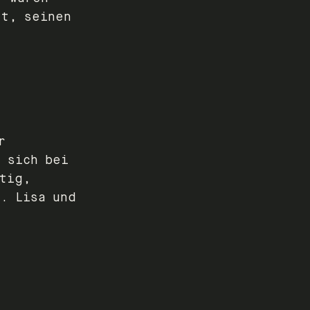
it, seinen
r
 sich bei
rtig,
. Lisa und