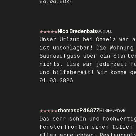
28.08.2024
Nico Bredenbals
GOOGLE
Unser Urlaub bei Omaela war 
ist unschlagbar! Die Wohnung
Saunaaufguss über ein Starte
nichts. Lisa war jederzeit f
und hilfsbereit! Wir komme g
01.03.2026
thomasoP4887ZH
TRIPADVISOR
Das sehr schön und hochwerti
Fensterfronten einen tollen 
alles erreichbar: Restaurant